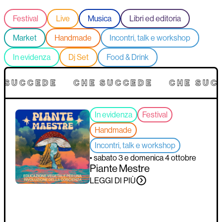
Festival
Live
Musica
Libri ed editoria
Market
Handmade
Incontri, talk e workshop
In evidenza
Dj Set
Food & Drink
 SUCCEDE
CHE SUCCEDE
CHE SUC
In evidenza
Festival
Handmade
Incontri, talk e workshop
• sabato 3 e domenica 4 ottobre
Piante Mestre
LEGGI DI PIÙ