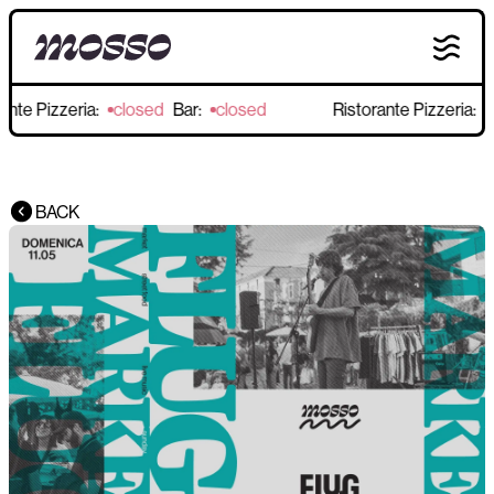
nte Pizzeria:
closed
Bar:
closed
Ristorante Pizzeria:
c
BACK