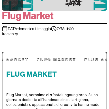
Flug Market
DATA:
domenica 11 maggio
ORA:
11:00
free entry
G MARKET
FLUG MARKET
FLUG MA
FLUG MARKET
Flug Market, acronimo di #festalungaungiorno, è una
giornata dedicata all’handmade in cui artigianɜ,
collezionistɜ e appassionatɜ di creatività hanno modo